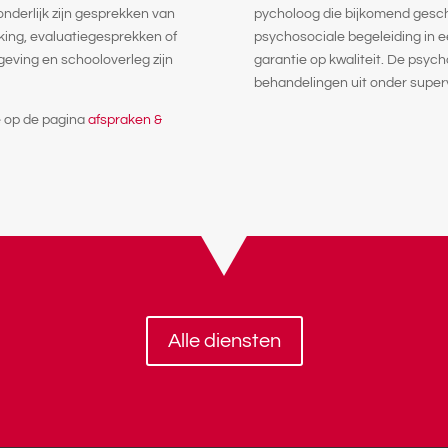
nderlijk zijn gesprekken van
pycholoog die bijkomend gescho
reking, evaluatiegesprekken of
psychosociale begeleiding in 
ving en schooloverleg zijn
garantie op kwaliteit. De psych
behandelingen uit onder super
je op de pagina
afspraken &
Alle diensten