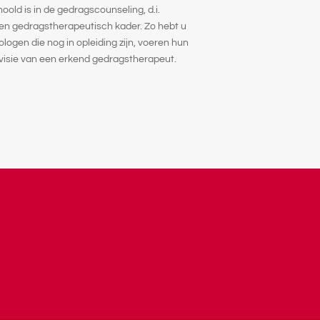
old is in de gedragscounseling, d.i.
een gedragstherapeutisch kader. Zo hebt u
ologen die nog in opleiding zijn, voeren hun
visie van een erkend gedragstherapeut.