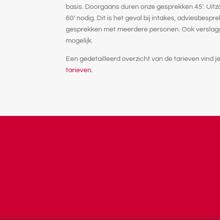
basis. Doorgaans duren onze gesprekken 45’. Uitzo
60’ nodig. Dit is het geval bij intakes, adviesbesp
gesprekken met meerdere personen. Ook verslagge
mogelijk.
Een gedetailleerd overzicht van de tarieven vind 
tarieven
.