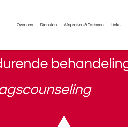
Over ons
Diensten
Afspraken & Tarieven
Links
durende behandelin
agscounseling