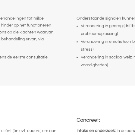
behandelingen tot milde
Onderstaande signalen kunnen
 hinder op het functioneren
Verandering in gedrag (drift
ons op die klachten waarvan
probleemoplossing)
 behandeling ervan, via
Verandering in emotie (somb
stress)
ens de eerste consultatie.
Verandering in sociaal welzij
vaardigheden)
Concreet:
cliënt (én evt. ouders) om aan
Intake en onderzoek:
In de eer