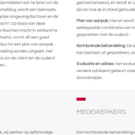
ulpmiddelen aan te leren om de
geïnventariseerd, en wordt er 
anmelding, wordt een beknopte
zijn en hoe ze in stand gehoud
grijke omgevingsfactoren en de
Plan van aanpak:
Hieruit wordt
bracht. Op basis van deze
welbepaalde combinatie van ind
 klachten tracht in verband te
gesprekken met de ouders).
toetst, vormt dit een goed
 dus tot een plan van aanpak,
Kortdurende behandeling:
De e
andeling worden uitgezet. Het
kan bestaan uit gesprekken, va
is om de cliënt (én de ouders)
Evaluatie en advies:
Het evalue
ren.
verdere adviezen) gebeurt stee
doorverwijzer.
MEDEWERKERS
k, wij werken op zelfstandige
Een kortdurende behandeling w