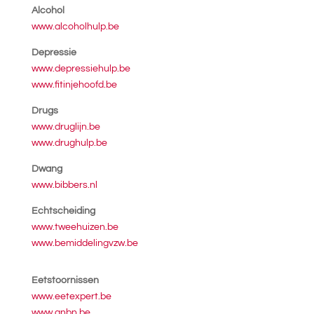
Alcohol
www.alcoholhulp.be
Depressie
www.depressiehulp.be
www.fitinjehoofd.be
Drugs
www.druglijn.be
www.drughulp.be
Dwang
www.bibbers.nl
Echtscheiding
www.tweehuizen.be
www.bemiddelingvzw.be
Eetstoornissen
www.eetexpert.be
www.anbn.be