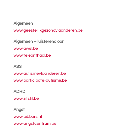
Algemeen
www.geestelijkgezondvlaanderen.be
Algemeen – luisterend oor
www.awel.be
www.teleonthaal.be
ASS
www.autismevlaanderen.be
www.participate-autisme.be
ADHD
www.zitstil.be
Angst
www.bibbers.nl
www.angstcentrum.be