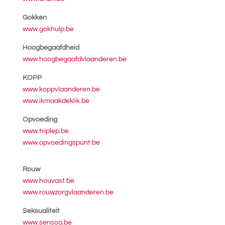
Gokken
www.gokhulp.be
Hoogbegaafdheid
www.hoogbegaafdvlaanderen.be
KOPP
www.koppvlaanderen.be
www.ikmaakdeklik.be
Opvoeding
www.triplep.be
www.opvoedingspunt.be
Rouw
www.houvast.be
www.rouwzorgvlaanderen.be
Seksualiteit
www.sensoa.be